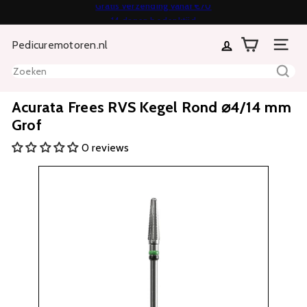
Direct
14 dagen bedenktijd
Diavoorstelling
naar
Achteraf of in termijnen betalen mogelijk
pauzeren
Pedicuremotoren.nl
inhoud
Sitenavi
Zoeken
Acurata Frees RVS Kegel Rond ⌀4/14 mm
Grof
0 reviews