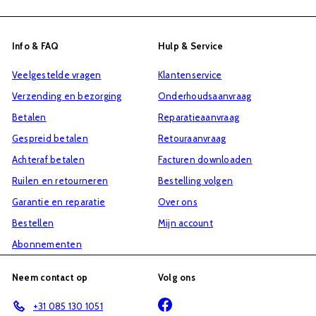
u
aan
voor
Info & FAQ
Hulp & Service
onze
Veelgestelde vragen
Klantenservice
mailinglijst
Verzending en bezorging
Onderhoudsaanvraag
Betalen
Reparatieaanvraag
Gespreid betalen
Retouraanvraag
Achteraf betalen
Facturen downloaden
Ruilen en retourneren
Bestelling volgen
Garantie en reparatie
Over ons
Bestellen
Mijn account
Abonnementen
Neem contact op
Volg ons
Facebook
+31 085 130 1051