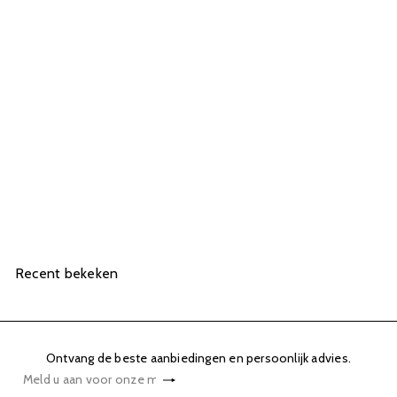
UITVERKOCHT
Acurata Frees RVS Kegel
Rond ⌀4/14 mm Grof
49,00
Recent bekeken
Ontvang de beste aanbiedingen en persoonlijk advies.
Abonneren
Meld