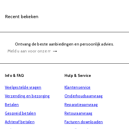
Recent bekeken
Ontvang de beste aanbiedingen en persoonlijk advies.
Abonneren
Meld
u
aan
voor
Info & FAQ
Hulp & Service
onze
Veelgestelde vragen
Klantenservice
mailinglijst
Verzending en bezorging
Onderhoudsaanvraag
Betalen
Reparatieaanvraag
Gespreid betalen
Retouraanvraag
Achteraf betalen
Facturen downloaden