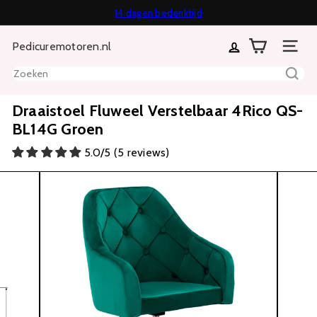
Direct
14 dagen bedenktijd
Diavoorstelling
Gratis verzending vanaf €70
naar
Achteraf of in termijnen betalen mogelijk
pauzeren
Pedicuremotoren.nl
inhoud
Sitenavi
Zoeken
Draaistoel Fluweel Verstelbaar 4Rico QS-
BL14G Groen
5.0/5 (5 reviews)