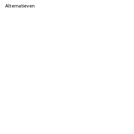
Alternatieven
Draaistoel Fluweel
Verstelbaar 4Rico QS-BL14G
Groen
179,00