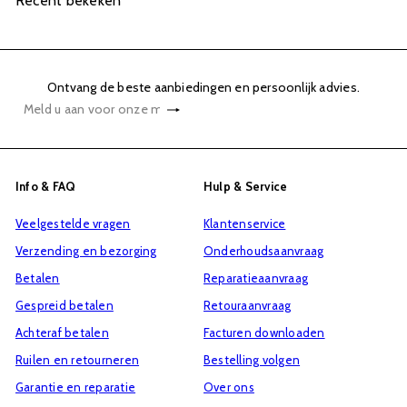
Recent bekeken
Ontvang de beste aanbiedingen en persoonlijk advies.
Abonneren
Meld
u
aan
voor
Info & FAQ
Hulp & Service
onze
Veelgestelde vragen
Klantenservice
mailinglijst
Verzending en bezorging
Onderhoudsaanvraag
Betalen
Reparatieaanvraag
Gespreid betalen
Retouraanvraag
Achteraf betalen
Facturen downloaden
Ruilen en retourneren
Bestelling volgen
Garantie en reparatie
Over ons