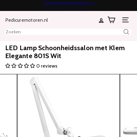
Direct
14 dagen bedenktijd
Diavoorstelling
naar
Achteraf of in termijnen betalen mogelijk
pauzeren
Pedicuremotoren.nl
inhoud
Sitenavi
Zoeken
LED Lamp Schoonheidssalon met Klem
Elegante 801S Wit
0 reviews