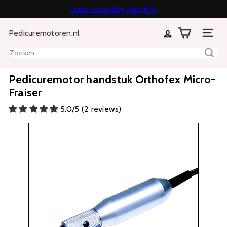
Direct
Gratis verzending vanaf €70
Diavoorstelling
naar
Achteraf of in termijnen betalen mogelijk
14 dagen bedenktijd
pauzeren
Pedicuremotoren.nl
inhoud
Sitenavi
Zoeken
Pedicuremotor handstuk Orthofex Micro-
Fraiser
5.0/5 (2 reviews)