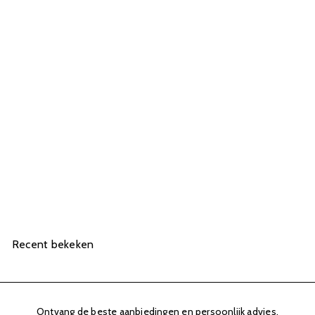
UITVERKOCHT
Pedicuremotor handstuk
Orthofex Micro-Fraiser
422,29
Recent bekeken
Ontvang de beste aanbiedingen en persoonlijk advies.