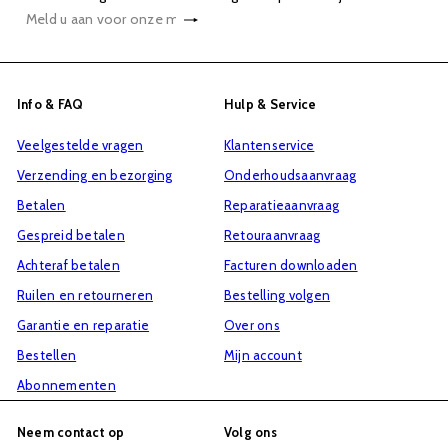
Abonneren
Meld
u
aan
voor
Info & FAQ
Hulp & Service
onze
Veelgestelde vragen
Klantenservice
mailinglijst
Verzending en bezorging
Onderhoudsaanvraag
Betalen
Reparatieaanvraag
Gespreid betalen
Retouraanvraag
Achteraf betalen
Facturen downloaden
Ruilen en retourneren
Bestelling volgen
Garantie en reparatie
Over ons
Bestellen
Mijn account
Abonnementen
Neem contact op
Volg ons