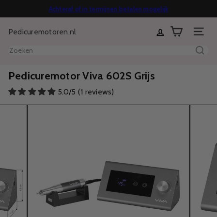
Direct
Achteraf of in termijnen betalen mogelijk
Diavoorstelling
naar
Gratis verzending vanaf €70
14 dagen bedenktijd
pauzeren
Pedicuremotoren.nl
inhoud
Sitenavi
Zoeken
Pedicuremotor Viva 602S Grijs
5.0/5 (1 reviews)