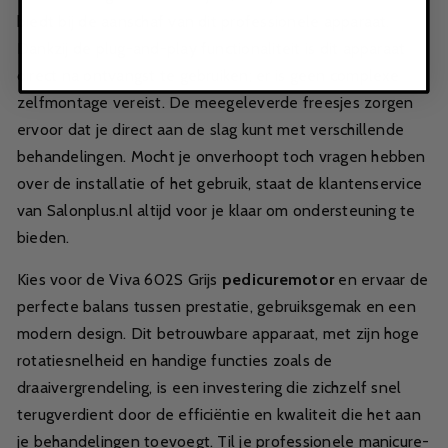
biedt bij de aanschaf van dit professionele apparaat.
Dankzij de plug-and-play functionaliteit is dit apparaat
direct na ontvangst te gebruiken; er is geen complexe
zelfmontage vereist. De meegeleverde freesjes zorgen
ervoor dat je direct aan de slag kunt met verschillende
behandelingen. Mocht je onverhoopt toch vragen hebben
over de installatie of het gebruik, staat de klantenservice
van Salonplus.nl altijd voor je klaar om ondersteuning te
bieden.
Kies voor de Viva 602S Grijs
pedicuremotor
en ervaar de
perfecte balans tussen prestatie, gebruiksgemak en een
modern design. Dit betrouwbare apparaat, met zijn hoge
rotatiesnelheid en handige functies zoals de
draaivergrendeling, is een investering die zichzelf snel
terugverdient door de efficiëntie en kwaliteit die het aan
je behandelingen toevoegt. Til je professionele manicure-