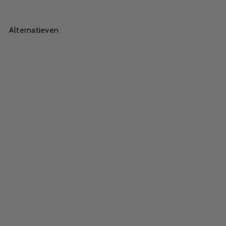
Alternatieven
Pedicuremotor Viva 602S
Grijs
99,00