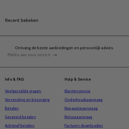
Recent bekeken
Ontvang de beste aanbiedingen en persoonlijk advies.
Abonneren
Meld
u
aan
voor
Info & FAQ
Hulp & Service
onze
Veelgestelde vragen
Klantenservice
mailinglijst
Verzending en bezorging
Onderhoudsaanvraag
Betalen
Reparatieaanvraag
Gespreid betalen
Retouraanvraag
Achteraf betalen
Facturen downloaden