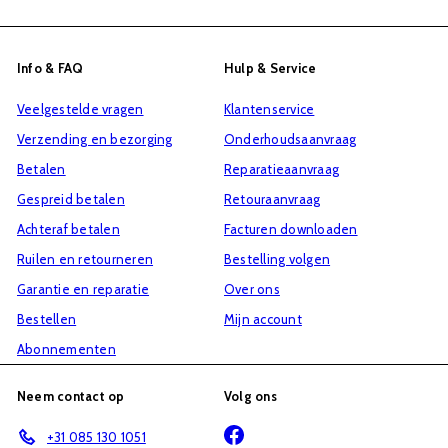
u
g
i
aan
s
j
voor
Info & FAQ
Hulp & Service
p
s
onze
r
Veelgestelde vragen
Klantenservice
mailinglijst
i
Verzending en bezorging
Onderhoudsaanvraag
j
Betalen
Reparatieaanvraag
s
Gespreid betalen
Retouraanvraag
Achteraf betalen
Facturen downloaden
Ruilen en retourneren
Bestelling volgen
Garantie en reparatie
Over ons
Bestellen
Mijn account
Abonnementen
Neem contact op
Volg ons
Facebook
+31 085 130 1051