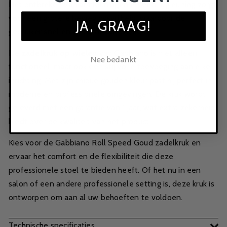
Het ontbreken van armleuningen en een rugleuning zorgt
voor een grotere bewegingsvrijheid, waardoor de
JA, GRAAG!
gebruiker snel en efficiënt kan werken.
De
zadelkruk op wielen
van Gabbiano is niet alleen
Nee bedankt
functioneel, maar ook een stijlvolle toevoeging aan elke
inrichting. Met zijn chique gouden kleur past hij perfect in
moderne en professionele omgevingen. De kruk wordt
geleverd met een garantie van 1 jaar, wat extra zekerheid
biedt over de kwaliteit van het product.
Kies voor de Gabbiano Roll Speed Goud zadelkruk en
ervaar het comfort en de flexibiliteit die deze
professionele stoel te bieden heeft. Of het nu in een
salon of een andere professionele setting is, deze kruk is
ontworpen om aan al uw behoeften te voldoen.
Technische specificaties