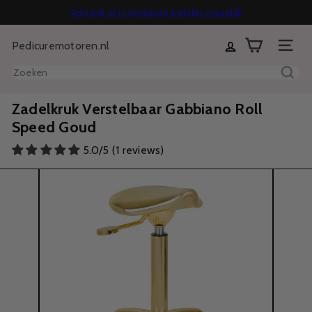
Direct
Achteraf of in termijnen betalen mogelijk
Diavoorstelling
naar
Gratis verzending vanaf €70
14 dagen bedenktijd
pauzeren
Pedicuremotoren.nl
inhoud
Sitenavi
Zoeken
Zadelkruk Verstelbaar Gabbiano Roll
Speed Goud
5.0/5 (1 reviews)