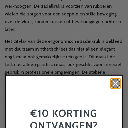
werkhoogten. De zadelkruk is voorzien van rubberen
wielen die zorgen voor een soepele en stille beweging
over de vloer, zonder krassen of beschadigingen achter te
laten.
Het zitvlak van deze
ergonomische zadelkruk
is bekleed
met duurzaam synthetisch leer dat niet alleen elegant
oogt, maar ook gemakkelijk te reinigen is. Dit maakt de
kruk niet alleen praktisch maar ook geschikt voor intensief
gebruik in professionele omgevingen. De stabiele
metalen constructie garandeert een lange levensduur en
betrouwbaarheid.
Hoewel deze zadelkruk geen rugleuning heeft, biedt het
ergonomisch ontworpen zadelzitvlak voldoende
€10 KORTING
ondersteuning om de juiste zithouding te bevorderen en
ONTVANGEN?
vermoeidheid te verminderen tijdens lange werksessies.