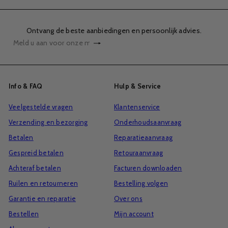
Ontvang de beste aanbiedingen en persoonlijk advies.
Abonneren
Meld
u
aan
voor
Info & FAQ
Hulp & Service
onze
Veelgestelde vragen
Klantenservice
mailinglijst
Verzending en bezorging
Onderhoudsaanvraag
Betalen
Reparatieaanvraag
Gespreid betalen
Retouraanvraag
Achteraf betalen
Facturen downloaden
Ruilen en retourneren
Bestelling volgen
Garantie en reparatie
Over ons
Bestellen
Mijn account