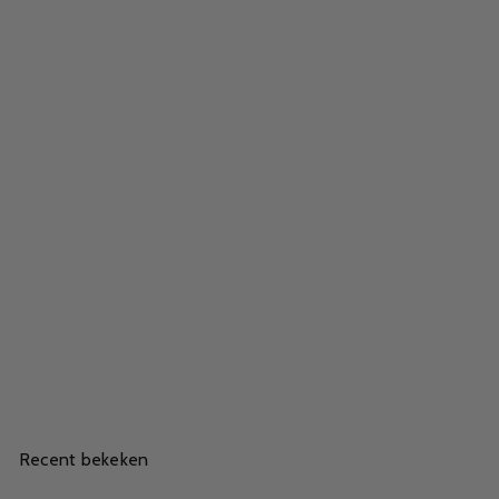
Zadelkruk Verstelbaar
Gabbiano Roll Speed Goud
239,00
Recent bekeken